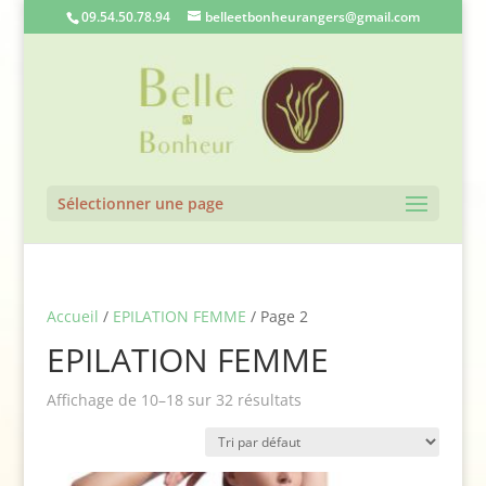
09.54.50.78.94
belleetbonheurangers@gmail.com
Sélectionner une page
Accueil
/
EPILATION FEMME
/ Page 2
EPILATION FEMME
Affichage de 10–18 sur 32 résultats