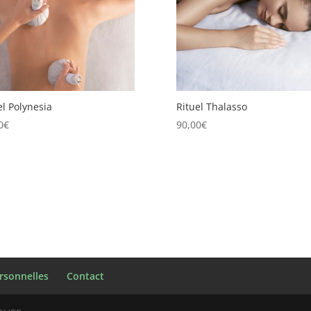
el Polynesia
Rituel Thalasso
0
€
90,00
€
rsonnelles
Contact