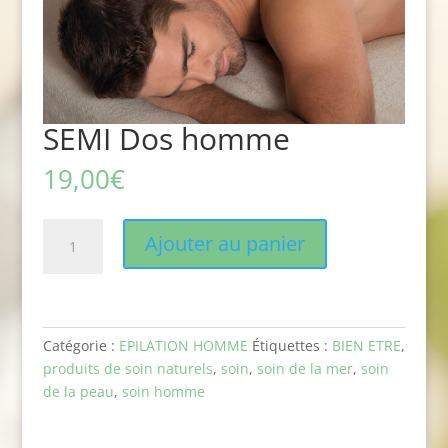
SEMI Dos homme
19,00
€
quantité
Ajouter au panier
de
SEMI
Dos
homme
Catégorie :
EPILATION HOMME
Étiquettes :
BIEN ETRE
,
produits de soin naturels
,
soin
,
soin de la mer
,
soin
de la peau
,
soin homme