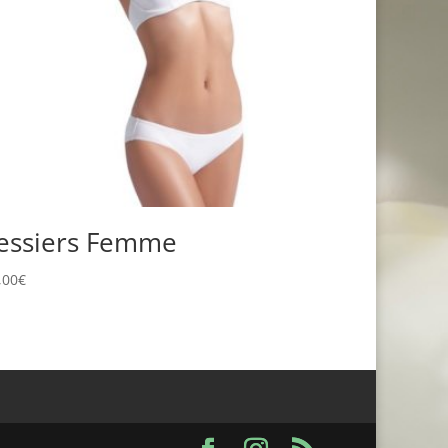
essiers Femme
,00
€