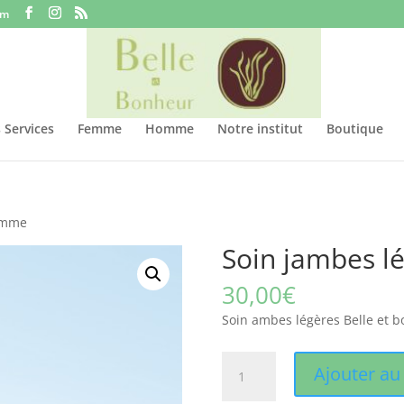
om
 Services
Femme
Homme
Notre institut
Boutique
Femme
Soin jambes 
30,00
€
Soin ambes légères Belle et
quantité
Ajouter au
de
Soin