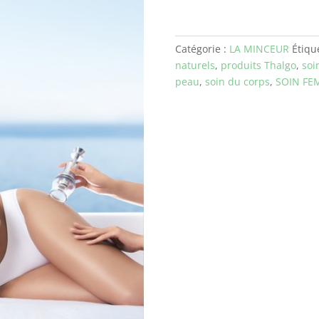
jambes
légères
Femme
Catégorie :
LA MINCEUR
Étiqu
naturels
,
produits Thalgo
,
soi
peau
,
soin du corps
,
SOIN FE