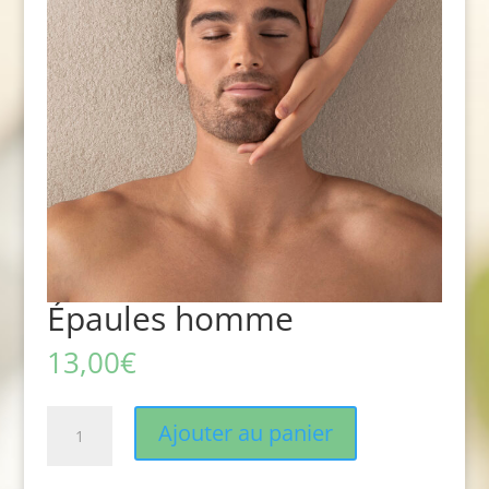
Épaules homme
13,00
€
quantité
Ajouter au panier
de
Épaules