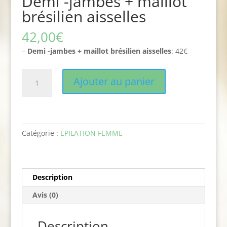
Demi -jambes + maillot
brésilien aisselles
42,00
€
–
Demi -jambes + maillot brésilien aisselles
: 42€
quantité
Ajouter au panier
de
Demi
-
jambes
+
Catégorie :
EPILATION FEMME
maillot
brésilien
aisselles
Description
Avis (0)
Description